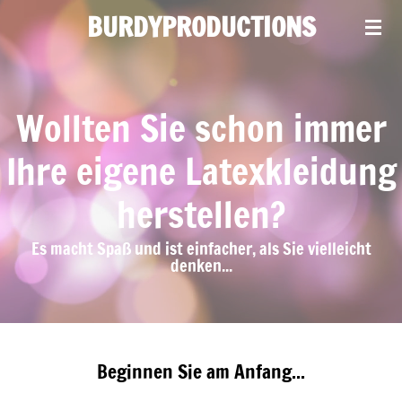
BURDYPRODUCTIONS
Ga
direct
naar
de
Wollten Sie schon immer
hoofdinhoud
Ihre eigene Latexkleidung
herstellen?
Es macht Spaß und ist einfacher, als Sie vielleicht
denken...
Beginnen Sie am Anfang...